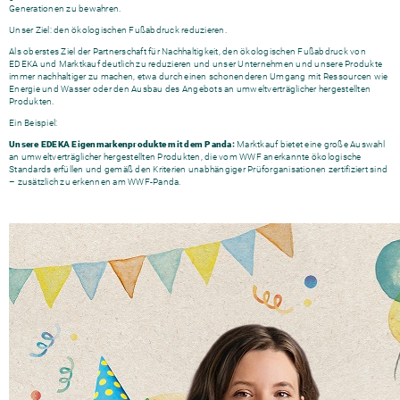
Generationen zu bewahren.
Unser Ziel: den ökologischen Fußabdruck reduzieren.
Als oberstes Ziel der Partnerschaft für Nachhaltigkeit, den ökologischen Fußabdruck von
EDEKA und Marktkauf deutlich zu reduzieren und unser Unternehmen und unsere Produkte
immer nachhaltiger zu machen, etwa durch einen schonenderen Umgang mit Ressourcen wie
Energie und Wasser oder den Ausbau des Angebots an umweltverträglicher hergestellten
Produkten.
Ein Beispiel:
Unsere EDEKA Eigenmarkenprodukte mit dem Panda:
Marktkauf bietet eine große Auswahl
an umweltverträglicher hergestellten Produkten, die vom WWF anerkannte ökologische
Standards erfüllen und gemäß den Kriterien unabhängiger Prüforganisationen zertifiziert sind
– zusätzlich zu erkennen am WWF-Panda.