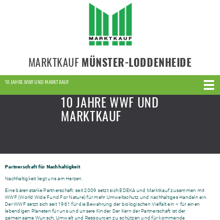
MARKTKAUF
MÜNSTER-LODDENHEIDE
10 JAHRE WWF UND MARKTKAUF
10 JAHRE WWF UND
MARKTKAUF
Partnerschaft für Nachhaltigkeit
Nachhaltigkeit liegt uns am Herzen.
Eine bärenstarke Partnerschaft: seit 2009 setzt sich EDEKA und Marktkauf zusammen mit
WWF (World Wide Fund For Nature) für mehr Umweltschutz und nachhaltiges Handeln ein.
Der WWF setzt sich seit 1961 für die Bewahrung der biologischen Vielfalt ein – für einen
lebendigen Planeten für uns und unsere Kinder. Der Kern der Partnerschaft ist der
gemeinsame Wunsch, Umwelt und Ressourcen zu schützen und für kommende