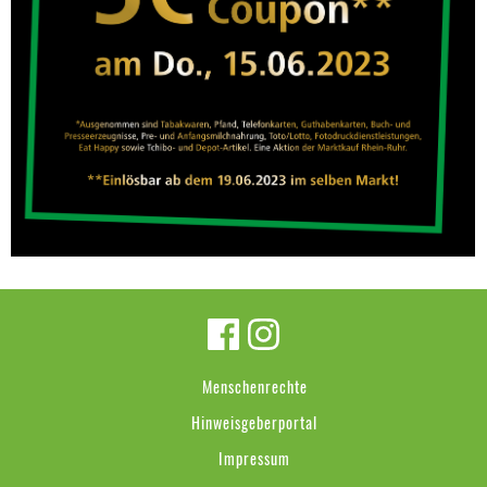
Menschenrechte
Hinweisgeberportal
Impressum