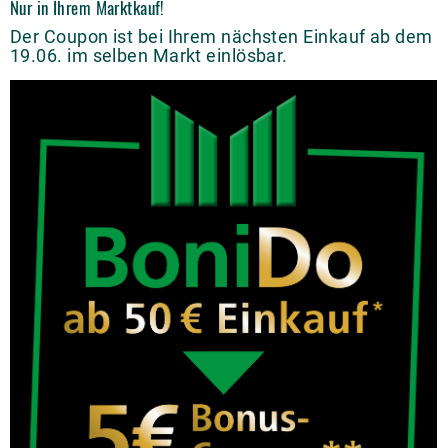
Nur in Ihrem Marktkauf!
Der Coupon ist bei Ihrem nächsten Einkauf ab dem
19.06. im selben Markt einlösbar.