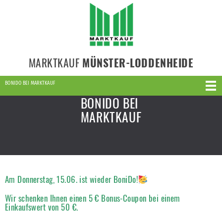
MARKTKAUF
MÜNSTER-LODDENHEIDE
BONIDO BEI MARKTKAUF
BONIDO BEI
MARKTKAUF
Am Donnerstag, 15.06. ist wieder BoniDo!
Wir schenken Ihnen einen
5 € Bonus-Coupon bei einem
Einkaufswert von 50 €.