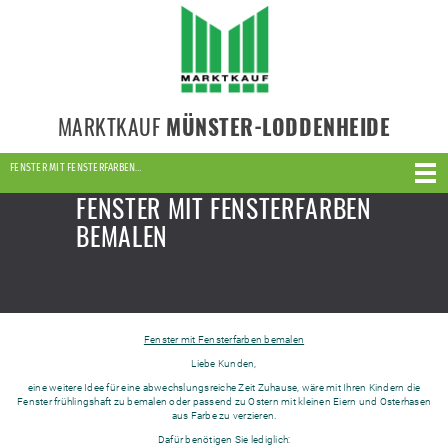
MARKTKAUF
MÜNSTER-LODDENHEIDE
FENSTER MIT FENSTERFARBEN…
FENSTER MIT FENSTERFARBEN
BEMALEN
Fenster mit Fensterfarben bemalen
Liebe Kunden,
eine weitere Idee für eine abwechslungsreiche Zeit Zuhause, wäre mit Ihren Kindern die
Fenster frühlingshaft zu bemalen oder passend zu Ostern mit kleinen Eiern und Osterhasen
aus Farbe zu verzieren.
Dafür benötigen Sie lediglich: