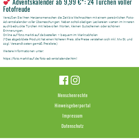
Adventskalender ab 9,99 €*: 24 Türchen voller
Fotofreude
Versüßen Sie Ihren Herzensmenschen die Zeit bis Weihnachten mit einem
persönlichen Foto-
Adventskalender
voller Überraschungen: Neben schokoladigen Leckereien warten im Inneren
auch
bedruckte Türchen
mit liebevollen Worten, kleinen Gutscheinen oder schönen
Erinnerungen.
Online auf foto.marktkauf.de bestellen – bequem im Markt abholen
(*Das abgebildete Produkt hat einen höheren Preis. Alle Preise verstehen sich inkl. MwSt. und
zzgl. Versandkosten gemäß Preisliste.)
Weitere Informationen unter:
https://foto.marktkauf.de/foto-adventskalender.html
Menschenrechte
Hinweisgeberportal
Impressum
Datenschutz