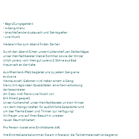
• Begrüßungsgetränk
• 4-Gang-Menü
• Anschließender Austausch und Get-together
• Live-Musik
Weitere Infos zum Abend finden Sie hier:
Durch den Abend führen unser Küchenchef Jan Oehlschläger,
unser Weinfachberater Marcel Sommer, sowie der Winzer
Ulrich Lorenz vom Weingut Lorenz & Söhne aus Bad
Kreuznach an der Nahe.
Aus Rheinland-Pfalz begleitet uns zu jedem Gang eine
exclusive
Weinauswahl. Geboten wird neben einem 4-Gang-
Menü mit regionalen Spezialitäten, eine Weinverkostung
der besonderen
Art. Dazu wird Piano-Live-Musik von
Erik Rikard gespielt.
Unser Küchenchef, unser Weinfachberater und ein Winzer
von dem Weingut stehen für ausführliche Gespräche rund
um das Thema Essen und Trinken zur Verfügung!
Wir freuen uns auf Ihren Besuch in unseren
neuen Räumlichkeiten!
Pro Person kostet eine Eintrittskarte 44€.
Ihre Eintrittskarte bekommen Sie am Infostand, die Teilnehmeranzahl ist begrenzt.