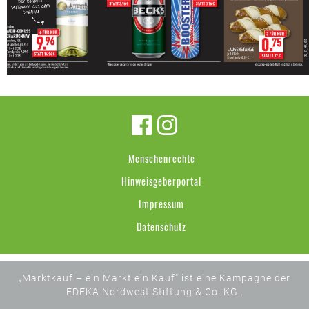
Menschenrechte
Hinweisgeberportal
Impressum
Datenschutz
„Marktkauf – ein Markt ein Kauf“ ist eine Kampagne der
EDEKA Nordwest Stiftung & Co. KG .