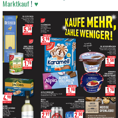
Marktkauf
!
♥