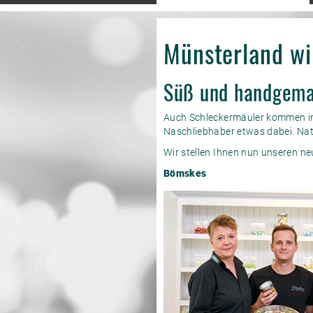
Münsterland wir
Süß und handgem
Auch Schleckermäuler kommen im 
Naschliebhaber etwas dabei. Natü
Wir stellen Ihnen nun unseren ne
Bömskes