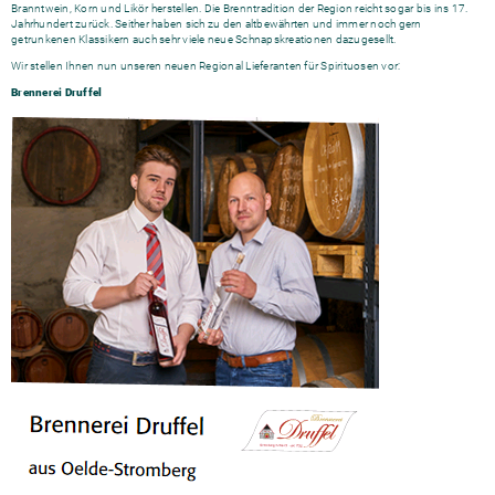
Branntwein, Korn und Likör ­herstellen. Die Brenntradi­tion der Region reicht ­sogar bis ins 17.
Jahrhundert ­zurück. ­Seit­her haben sich zu den ­altbewährten und ­immer noch gern
getrunkenen Klassikern auch sehr viele neue Schnaps­kreationen dazugesellt.
Wir stellen Ihnen nun unseren neuen Regional Lieferanten für Spirituosen vor:
Brennerei Druffel