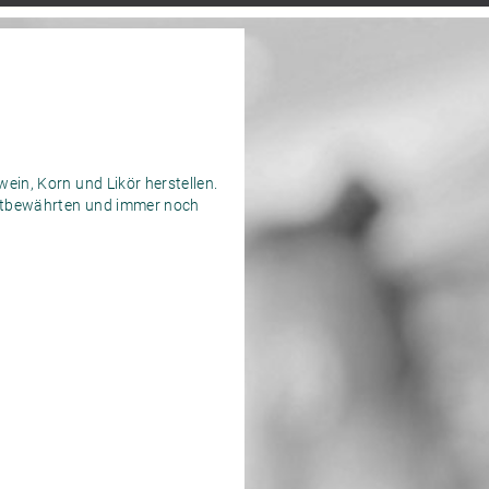
ein, Korn und Likör ­herstellen.
 ­altbewährten und ­immer noch