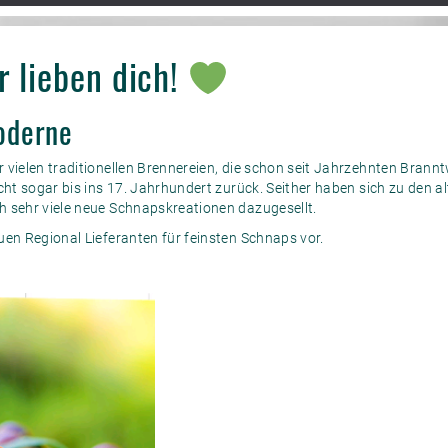
r lieben dich!
Moderne
­vielen ­traditionellen Brennereien, die schon seit Jahrzehnten Branntw
cht ­sogar bis ins 17. Jahrhundert ­zurück. ­Seit­her haben sich zu den
 sehr viele neue Schnaps­kreationen dazugesellt.
uen Regional Lieferanten für feinsten Schnaps vor.