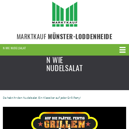
MARKTKAUF
MÜNSTER-LODDENHEIDE
N WIE NUDELSALAT
N WIE
NUDELSALAT
Da habt ihr den Nudelsalat: Ein Klassiker auf jeder Grill-Party!