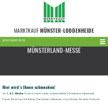
MARKTKAUF
MÜNSTER-LODDENHEIDE
MÜNSTERLAND-MESSE
MÜNSTERLAND-MESSE
Hier wird´s Ihnen schmecken!
Am
1. & 2. Oktober
findet im Markt wieder unsere beliebte Münsterland-Messe statt.
Freuen Sie sich auf die Stände Ihrer lokalen Lieferanten und probieren Sie deren Produkte.