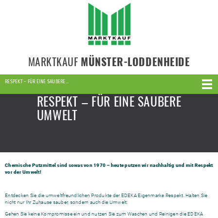
MARKTKAUF
MÜNSTER-LODDENHEIDE
RESPEKT – FÜR EINE SAUBERE…
RESPEKT – FÜR EINE SAUBERE
UMWELT
Chemische Putzmittel sind sowas von 1970 – heute putzen wir nachhaltig und mit Respekt
vor der Umwelt!
Entdecken Sie die umweltfreundlichen Produkte der EDEKA Eigenmarke Respekt. Halten Sie
nicht nur Ihr Zuhause sauber, sondern auch die Umwelt.
Gehen Sie keine Kompromisse ein und nutzen Sie zum Waschen und Reinigen die EDEKA