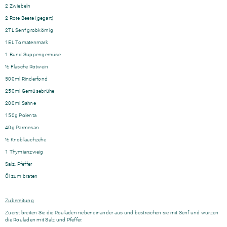
2 Zwiebeln
2 Rote Beete (gegart)
2TL Senf grobkörnig
1EL Tomatenmark
1 Bund Suppengemüse
½ Flasche Rotwein
500ml Rinderfond
250ml Gemüsebrühe
200ml Sahne
150g Polenta
40g Parmesan
½ Knoblauchzehe
1 Thymianzweig
Salz, Pfeffer
Öl zum braten
Zubereitung
Zuerst breiten Sie die Rouladen nebeneinander aus und bestreichen sie mit Senf und würzen
die Rouladen mit Salz und Pfeffer.