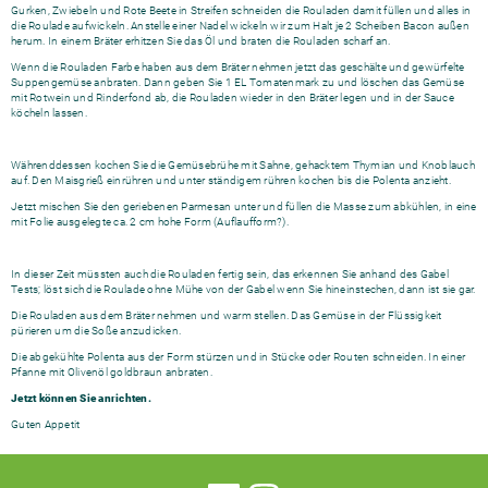
Gurken, Zwiebeln und Rote Beete in Streifen schneiden die Rouladen damit füllen und alles in
die Roulade aufwickeln. Anstelle einer Nadel wickeln wir zum Halt je 2 Scheiben Bacon außen
herum. In einem Bräter erhitzen Sie das Öl und braten die Rouladen scharf an.
Wenn die Rouladen Farbe haben aus dem Bräter nehmen jetzt das geschälte und gewürfelte
Suppengemüse anbraten. Dann geben Sie 1 EL Tomatenmark zu und löschen das Gemüse
mit Rotwein und Rinderfond ab, die Rouladen wieder in den Bräter legen und in der Sauce
köcheln lassen.
Währenddessen kochen Sie die Gemüsebrühe mit Sahne, gehacktem Thymian und Knoblauch
auf. Den Maisgrieß einrühren und unter ständigem rühren kochen bis die Polenta anzieht.
Jetzt mischen Sie den geriebenen Parmesan unter und füllen die Masse zum abkühlen, in eine
mit Folie ausgelegte ca. 2 cm hohe Form (Auflaufform?).
In dieser Zeit müssten auch die Rouladen fertig sein, das erkennen Sie anhand des Gabel
Tests; löst sich die Roulade ohne Mühe von der Gabel wenn Sie hineinstechen, dann ist sie gar.
Die Rouladen aus dem Bräter nehmen und warm stellen. Das Gemüse in der Flüssigkeit
pürieren um die Soße anzudicken.
Die abgekühlte Polenta aus der Form stürzen und in Stücke oder Routen schneiden. In einer
Pfanne mit Olivenöl goldbraun anbraten.
Jetzt können Sie anrichten.
Guten Appetit