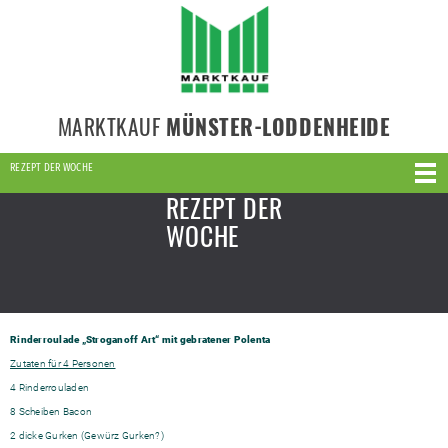
MARKTKAUF
MÜNSTER-LODDENHEIDE
REZEPT DER WOCHE
REZEPT DER
WOCHE
Rinderroulade „Stroganoff Art“ mit gebratener Polenta
Zutaten für 4 Personen
4 Rinderrouladen
8 Scheiben Bacon
2 dicke Gurken (Gewürz Gurken?)