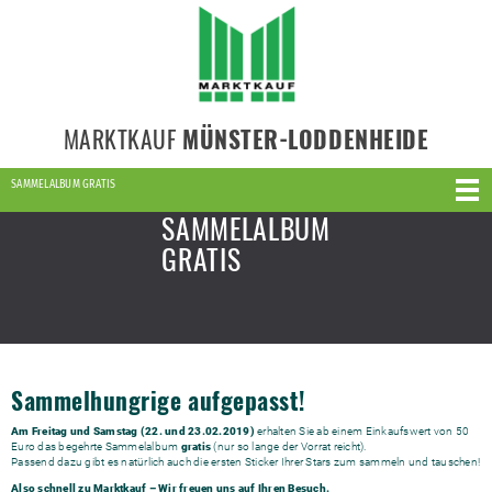
MARKTKAUF
MÜNSTER-LODDENHEIDE
SAMMELALBUM GRATIS
SAMMELALBUM
GRATIS
Sammelhungrige aufgepasst!
Am Freitag und Samstag (22. und 23.02.2019)
erhalten Sie ab einem Einkaufswert von 50
Euro das begehrte Sammelalbum
gratis
(nur so lange der Vorrat reicht).
Passend dazu gibt es natürlich auch die ersten Sticker Ihrer Stars zum sammeln und tauschen!
Also schnell zu Marktkauf – Wir freuen uns auf Ihren Besuch.