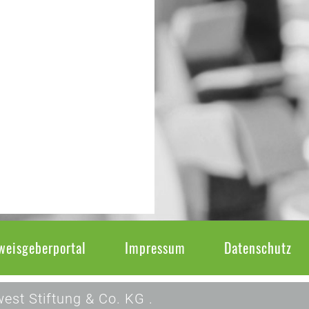
weisgeberportal
Impressum
Datenschutz
est Stiftung & Co. KG .