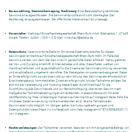
Barauszahlung, Gewinnübertragung, Rechtsweg:
Eine Barauszahlung sämtlicher
Gewinne ist ausgeschlossen. Die Gewinnansprüche sind nicht übertragbar. Der
Rechtsweg ist ausgeschlossen. Der öffentliche Weiterverkauf ist untersagt.
Veranstalter:
Marktkauf Einzelhandelsgesellschaft Rhein-Ruhr mbH, Edekaplatz 1, 47445
Moers, Telefon: 02841 / 209 – 0, E-Mail: rr-neukauf@edeka.de
Datenschutz:
Verantwortliche Stelle im Sinne des Datenschutzrechts für dieses
Gewinnspiel ist Marktkauf Einzelhandelsgesellschaft Rhein-Ruhr mbH. Im Falle des
Gewinns werden von dem/der Gewinner/in persönliche Daten erhoben. Hierzu gehören
der Vor- und Zuname, Anschrift, E-Mail-Adresse und Alter. Diese Daten werden von
Marktkauf erhoben und ausschließlich für die Zwecke der Gewinnabwicklung verwendet
und anschließend umgehend vernichtet. Die Weitergabe von personenbezogenen Daten
an Dritte erfolgt nicht, soweit dies nicht zur Abwicklung des Gewinnspiels erforderlich ist.
Eine Weitergabe zu kommerziellen Zwecken erfolgt nicht. Mit der Teilnahme erklären Sie
sich mit der Verarbeitung und Nutzung dieser Daten durch Marktkauf für die
Durchführung des Gewinnspiels und zur Benachrichtigung über einen Gewinn nach
Maßgabe der Teilnahmebedingungen einverstanden, insbesondere auch mit einer
Veröffentlichung Ihres vollständigen Namens auf der Marktkauf Instagram Seite. Falls Sie
mit dieser Datenverwendung nicht einverstanden sind, ist eine Teilnahme am
Gewinnspiel nicht möglich. Im Übrigen gelten die Nutzungsbedingungen und
Datenschutzhinweise (https://www.facebook.com/help/instagram/478745558852511)
von Instagram.
Rechtsverletzungen:
Der Teilnehmer versichert, dass der von ihm eingereichte Beitrag von
ihm selbst stammt, noch nicht anderweitig veröffentlicht oder ausgezeichnet wurde oder